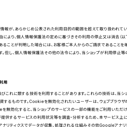
人情報が、あらかじめ公表された利用目的の範囲を超えて取り扱われて
由により、個人情報保護法の定めに基づきその利用の停止又は消去（以下
あることが判明した場合には、お客様ご本人からのご請求であることを
す。但し、個人情報保護法その他の法令により、当ショップが利用停止等
の利用
kie及びこれに類する技術を利用することがあります。これらの技術は、当
するものです。Cookieを無効化されたいユーザーは、ウェブブラウザの
kieを無効化すると、当ショップのサービスの一部の機能をご利用いただ
が提供するサービスの利用状況等を調査・分析するため、本サービス上に Goog
leアナリティクスでデータが収集、処理される仕組みその他Googleアナ