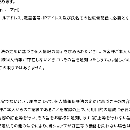
ります。
リフォルニア州）
ールアドレス、電話番号、IPアドレス及び氏名その他広告配信に必要と
護法の定めに基づき個人情報の開示を求められたときは、お客様ご本人
当該個人情報が存在しないときにはその旨を通知いたします。）。但し、
この限りではありません。
真実でないという理由によって、個人情報保護法の定めに基づきその内容
客様ご本人からのご請求であることを確認の上で、利用目的の達成に必要
内容の訂正等を行い、その旨をお客様に通知します（訂正等を行わない
報保護法その他の法令により、当ショップが訂正等の義務を負わない場合は