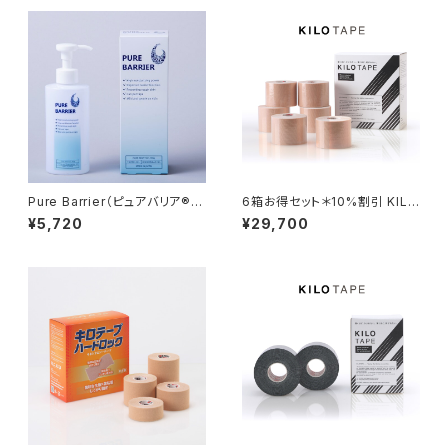
Pure Barrier（ピュアバリア®）
6箱お得セット＊10%割引 KILO
185g【パッケージリニューア
TAPE/キロテープ
¥5,720
¥29,700
ル+増量】