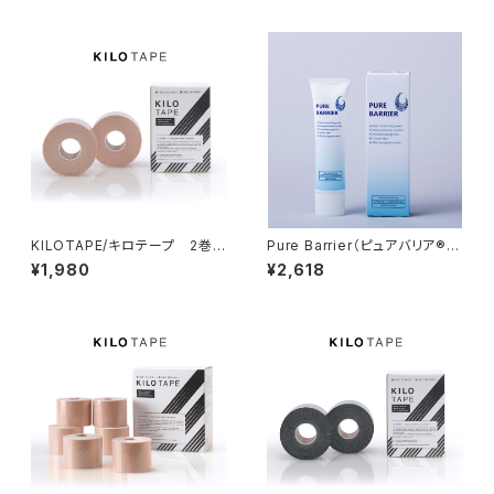
KILOTAPE/キロテープ 2巻入
Pure Barrier（ピュアバリア®）
り特別パッケージ
60ｇ
¥1,980
¥2,618